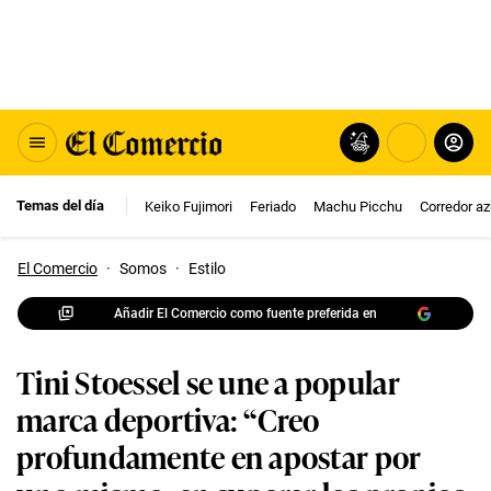
Temas del día
Keiko Fujimori
Feriado
Machu Picchu
Corredor az
El Comercio
·
Somos
·
Estilo
Añadir El Comercio como fuente preferida en
Tini Stoessel se une a popular
marca deportiva: “Creo
profundamente en apostar por