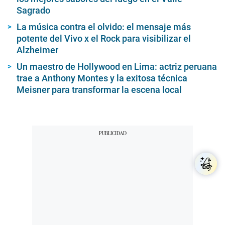
Seguir temas
Circo Beat
Backus