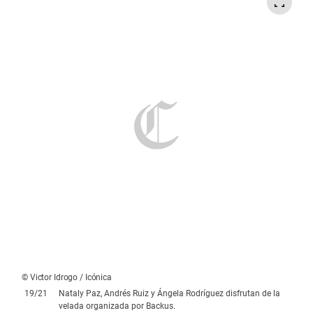
© Victor Idrogo / Icónica
20
/
21
Micaela Arribasplata, Andrea de la Melena y Felipe Barbero,
reunidos en la muestra del proyecto de Backus.