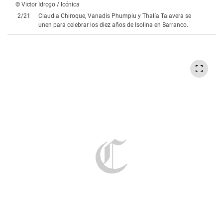
© Victor Idrogo / Icónica
2
/
21
Claudia Chiroque, Vanadis Phumpiu y Thalía Talavera se
unen para celebrar los diez años de Isolina en Barranco.
© Victor Idrogo / Icónica
3
/
21
Maru Forsyth, Lorena Ferro y Lu del Solar en el lanzamiento de
Body Glow System, sistema de belleza con tecnología de