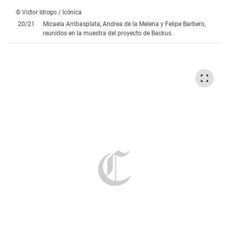
Callao
¿Semana Santa en Cusco? Conoce Las Manos,
los mejores sabores del fuego en el Valle
Sagrado
La música contra el olvido: el mensaje más
potente del Vivo x el Rock para visibilizar el
Alzheimer
Un maestro de Hollywood en Lima: actriz peruana
trae a Anthony Montes y la exitosa técnica
Meisner para transformar la escena local