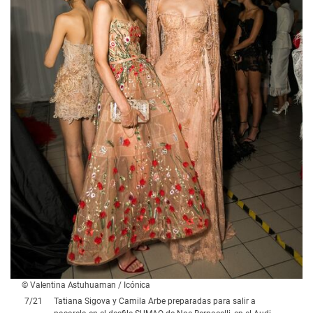
© Valentina Astuhuaman / Icónica
7
/
21
Tatiana Sigova y Camila Arbe preparadas para salir a