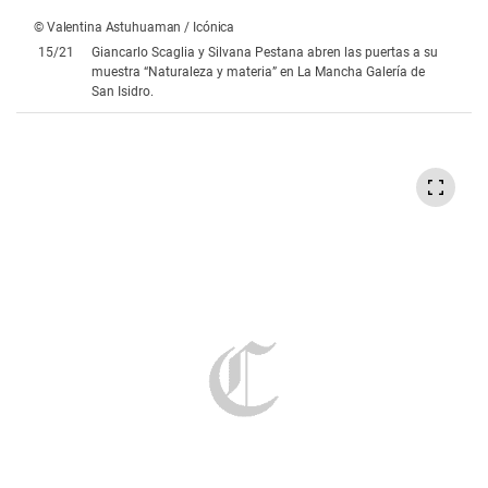
© Victor Idrogo / Icónica
16
/
21
Gianina Caso, Patricia Cortez y Andrea Mejía se dan cita
para conocer más sobre las Amunas de Backus en el museo
Amano de Miraflores.