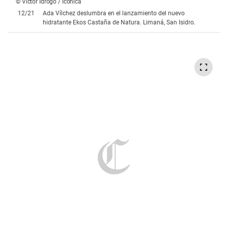
© Victor Idrogo / Icónica
12
/
21
Ada Vílchez deslumbra en el lanzamiento del nuevo
hidratante Ekos Castaña de Natura. Limaná, San Isidro.
© Victor Idrogo / Icónica
13
/
21
Jordan Gambirazio, Joaquín Aramburú, Jaime Pareja y