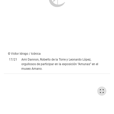
© Victor Idrogo / Icónica
18
/
21
Rodrigo Gallegos, Marcio Batista Juliano, Jean Carlo
Martínez y Sebastián Palacio celebran la inauguración de la
muestra.