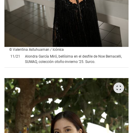
© Valentina Astuhuaman / Icónica
11
/
21
Alondra García Miró, bellísima en el desfile de Noe Bernacelli,
SUMAQ, colección otoño-invierno ’25. Surco.