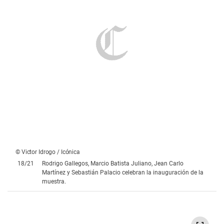
© Victor Idrogo / Icónica
19
/
21
Nataly Paz, Andrés Ruiz y Ángela Rodríguez disfrutan de la
velada organizada por Backus.