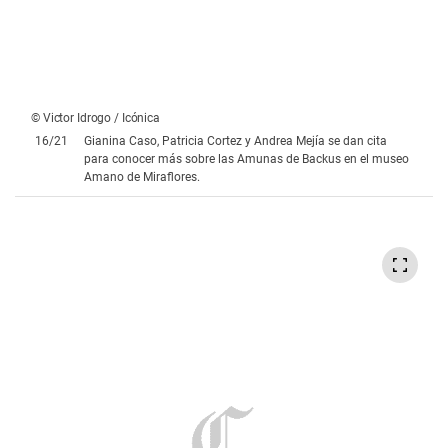
© Victor Idrogo / Icónica
17
/
21
Ami Dannon, Roberto de la Torre y Leonardo López,
orgullosos de participar en la exposición “Amunas” en el
museo Amano.