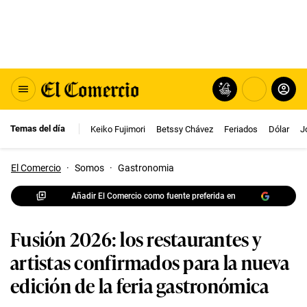
Temas del día
Keiko Fujimori
Betssy Chávez
Feriados
Dólar
J
El Comercio
·
Somos
·
Gastronomia
Añadir El Comercio como fuente preferida en
Fusión 2026: los restaurantes y
artistas confirmados para la nueva
edición de la feria gastronómica