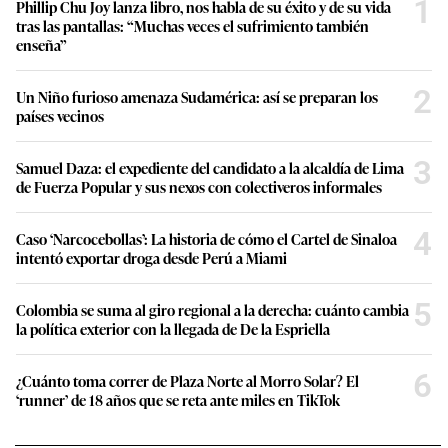
1
Phillip Chu Joy lanza libro, nos habla de su éxito y de su vida
tras las pantallas: “Muchas veces el sufrimiento también
enseña”
2
Un Niño furioso amenaza Sudamérica: así se preparan los
países vecinos
3
Samuel Daza: el expediente del candidato a la alcaldía de Lima
de Fuerza Popular y sus nexos con colectiveros informales
4
Caso ‘Narcocebollas’: La historia de cómo el Cartel de Sinaloa
intentó exportar droga desde Perú a Miami
5
Colombia se suma al giro regional a la derecha: cuánto cambia
la política exterior con la llegada de De la Espriella
6
¿Cuánto toma correr de Plaza Norte al Morro Solar? El
‘runner’ de 18 años que se reta ante miles en TikTok