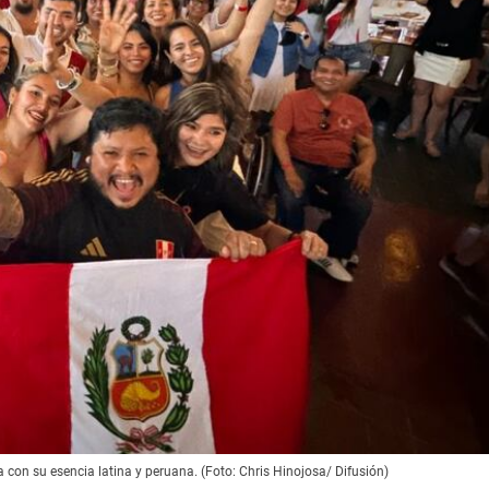
con su esencia latina y peruana. (Foto: Chris Hinojosa/ Difusión)