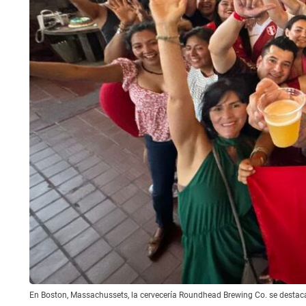
En Boston, Massachussets, la cervecería Roundhead Brewing Co. se destaca 