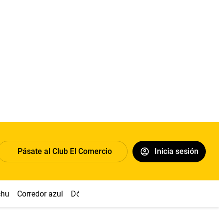
Pásate al Club El Comercio
Inicia sesión
chu
Corredor azul
Dólar
Congreso
Nasca
Acuña
Toled