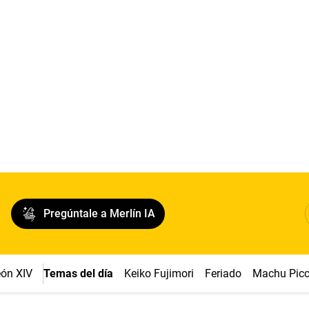
Pregúntale a Merlín IA
ón XIV
Temas del día
Keiko Fujimori
Feriado
Machu Pic