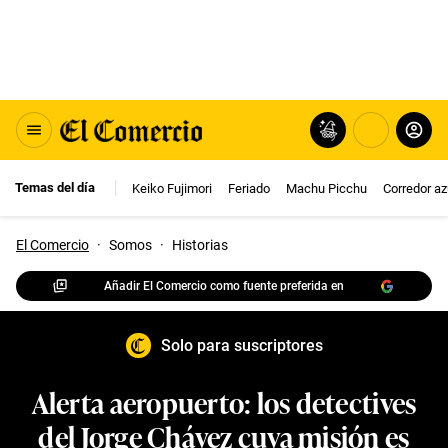
Temas del día
Keiko Fujimori
Feriado
Machu Picchu
Corredor az
El Comercio
·
Somos
·
Historias
Añadir El Comercio como fuente preferida en
Solo para suscriptores
Alerta aeropuerto: los detectives
del Jorge Chávez cuya misión es