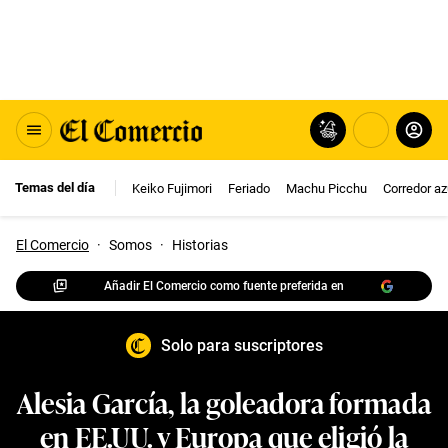
Temas del día
Keiko Fujimori
Feriado
Machu Picchu
Corredor az
El Comercio
·
Somos
·
Historias
Añadir El Comercio como fuente preferida en
Solo para suscriptores
Alesia García, la goleadora formada
en EE.UU. y Europa que eligió la