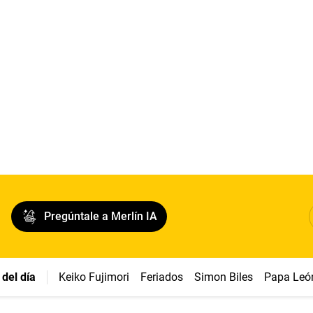
Pregúntale a Merlín IA
del día
Keiko Fujimori
Feriados
Simon Biles
Papa Leó