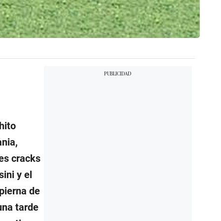
hito
ania,
ves cracks
ini y el
 pierna de
una tarde