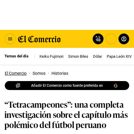
Temas del día
Keiko Fujimori
Simon Biles
Dólar
Papa León XIV
El Comercio
·
Somos
·
Historias
Añadir El Comercio como fuente preferida en
“Tetracampeones”: una completa
investigación sobre el capítulo más
polémico del fútbol peruano