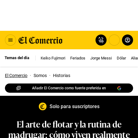
Temas del día
Keiko Fujimori
Feriados
Jorge Messi
Dólar
Ali
El Comercio
·
Somos
·
Historias
Añadir El Comercio como fuente preferida en
Solo para suscriptores
El arte de flotar y la rutina de
madrugar: cómo viven realmente