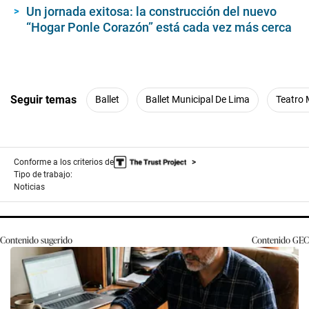
Un jornada exitosa: la construcción del nuevo
“Hogar Ponle Corazón” está cada vez más cerca
Seguir temas
Ballet
Ballet Municipal De Lima
Teatro 
Conforme a los criterios de
Tipo de trabajo:
Noticias
Contenido sugerido
Contenido
GEC