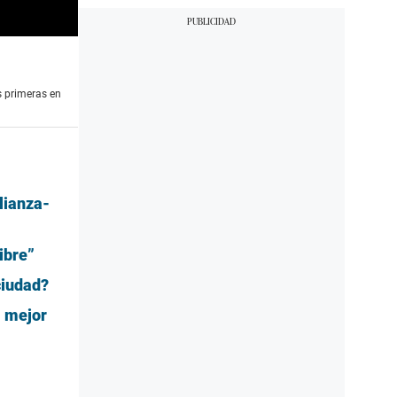
s primeras en
lianza-
ibre”
ciudad?
l mejor