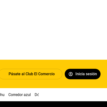
Pásate al Club El Comercio
Inicia sesión
chu
Corredor azul
Dólar
Congreso
Nasca
Acuña
Toled