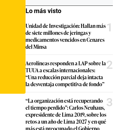
Lo más visto
1
Unidad de Investigación: Hallan más
de siete millones de jeringas y
medicamentos vencidos en Cenares
del Minsa
2
Aerolíneas responden a LAP sobre la
TUUA a escalas internacionales:
“Una reducción parcial deja intacta
la desventaja competitiva de fondo”
3
“La organización está recuperando
el tiempo perdido”: Carlos Neuhaus,
expresidente de Lima 2019, sobre los
retos a un año de Lima 2027 y en qué
más está preocupado el Gobierno