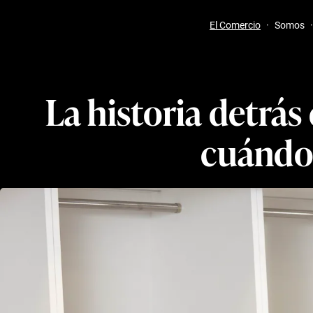
El Comercio
·
Somos
·
La historia detrás
cuándo 