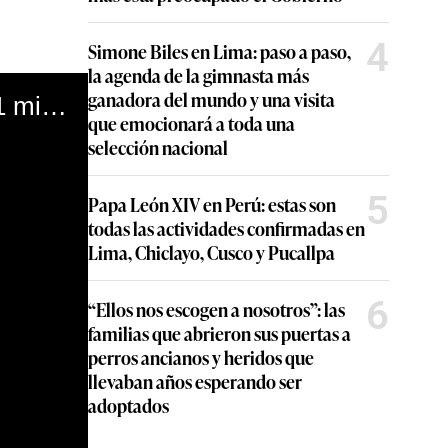
4
Simone Biles en Lima: paso a paso,
la agenda de la gimnasta más
ganadora del mundo y una visita
Un par de zapatillas únicas podrían venderse por USD 1 millón en Sotheby's
que emocionará a toda una
selección nacional
5
Papa León XIV en Perú: estas son
todas las actividades confirmadas en
Lima, Chiclayo, Cusco y Pucallpa
6
“Ellos nos escogen a nosotros”: las
familias que abrieron sus puertas a
perros ancianos y heridos que
llevaban años esperando ser
adoptados