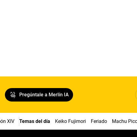
Pregúntale a Merlín IA
ón XIV
Temas del día
Keiko Fujimori
Feriado
Machu Pic