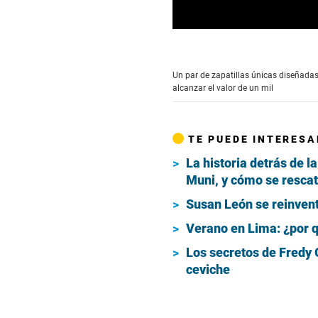
0
seconds
of
46
Un par de zapatillas únicas diseñadas
seconds
Volume
alcanzar el valor de un mil
90%
TE PUEDE INTERESA
La historia detrás de 
Muni, y cómo se resca
Susan León se reinvent
Verano en Lima: ¿por q
Los secretos de Fredy 
ceviche