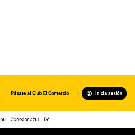
Pásate al Club El Comercio
Inicia sesión
chu
Corredor azul
Dólar
Congreso
Nasca
Acuña
Toled