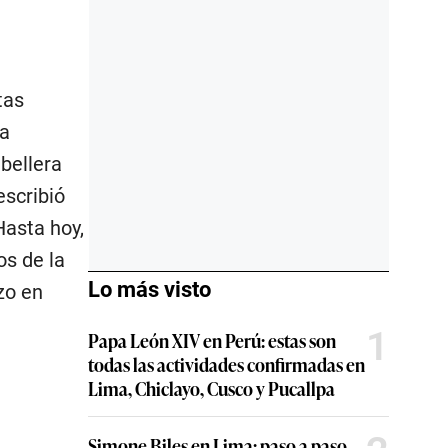
tas
na
bellera
escribió
Hasta hoy,
os de la
Lo más visto
zo en
1
Papa León XIV en Perú: estas son
todas las actividades confirmadas en
Lima, Chiclayo, Cusco y Pucallpa
Simone Biles en Lima: paso a paso,