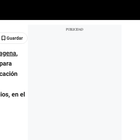
Guardar
tagena
,
 para
ocación
ios, en el