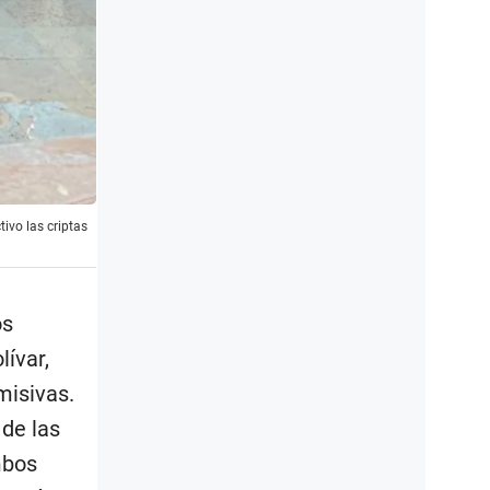
ivo las criptas
os
ívar,
misivas.
 de las
mbos