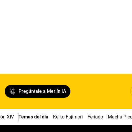
Pregúntale a Merlín IA
ón XIV
Temas del día
Keiko Fujimori
Feriado
Machu Pic