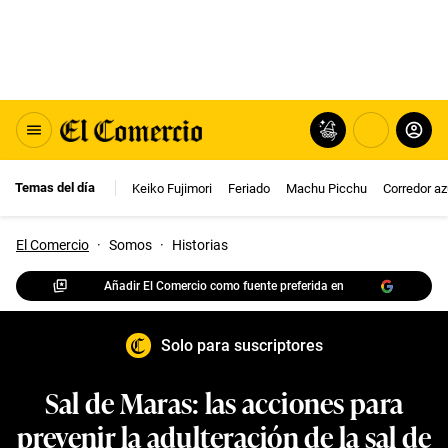
Temas del día
Keiko Fujimori
Feriado
Machu Picchu
Corredor az
El Comercio
·
Somos
·
Historias
Añadir El Comercio como fuente preferida en
Solo para suscriptores
Sal de Maras: las acciones para
prevenir la adulteración de la sal de