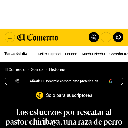
Temas del día
Keiko Fujimori
Feriado
Machu Picchu
Corredor az
El Comercio
·
Somos
·
Historias
Añadir El Comercio como fuente preferida en
Solo para suscriptores
Los esfuerzos por rescatar al
pastor chiribaya, una raza de perro