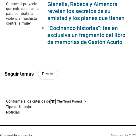
0
Gianella, Rebeca y Almendra
Conoce el proyecto
seconds
que entrena a canes
revelan los secretos de su
para combatir la
amistad y los planes que tienen
violencia machista
contra la mujer
“Cocinando historias”: lee en
exclusiva un fragmento del libro
de memorias de Gastón Acurio
Seguir temas
Perros
Conforme a los criterios de
Tipo de trabajo:
Noticias
Contenido sugerido
Contenido
GEC