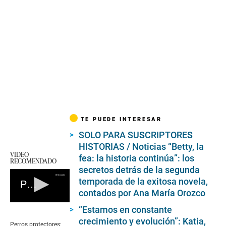
TE PUEDE INTERESAR
SOLO PARA SUSCRIPTORES
HISTORIAS / Noticias “Betty, la
VIDEO
fea: la historia continúa”: los
RECOMENDADO
secretos detrás de la segunda
temporada de la exitosa novela,
Perros protectores: Conoce el proyecto que entrena a canes para combatir la violencia machista
contados por Ana María Orozco
0
“Estamos en constante
seconds
crecimiento y evolución”: Katia,
of
Perros protectores: