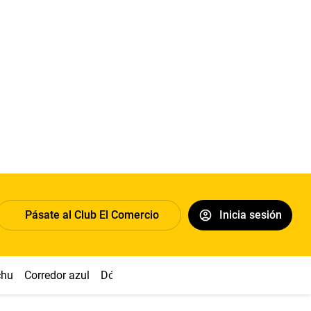
Pásate al Club El Comercio
Inicia sesión
chu
Corredor azul
Dólar
Congreso
Nasca
Acuña
Toled