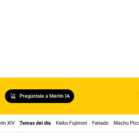
Pregúntale a Merlín IA
ón XIV
Temas del día
Keiko Fujimori
Feriado
Machu Pic