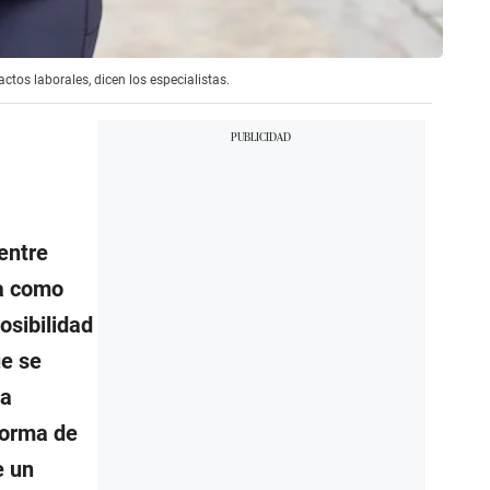
tos laborales, dicen los especialistas.
 entre
ía como
osibilidad
ue se
ca
forma de
e un