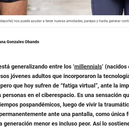
eporte) nos puede ayudar a tener nuevas amistades, parejas y hasta generar contac
ana Gonzales Obando
stá generalizando entre los ‘
millennials
’ (nacidos
esos jóvenes adultos que incorporaron la tecnolog
 pero que hoy sufren de “fatiga virtual”, ante la imp
s personas en el ciberespacio. Es una sensación q
tiempos pospandémicos, luego de vivir la traumáti
 permanentemente ante una pantalla, como única 
a generación menor es incluso peor. Así lo sostien