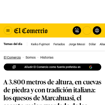
Temas del día
Keiko Fujimori
Feriados
Jorge Messi
Dólar
Ali
El Comercio
·
Somos
·
Historias
Añadir El Comercio como fuente preferida en
A 3.800 metros de altura, en cuevas
de piedra y con tradición italiana:
los quesos de Marcahuasi, el