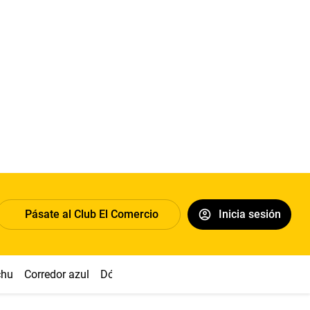
Pásate al Club El Comercio
Inicia sesión
chu
Corredor azul
Dólar
Congreso
Nasca
Acuña
Toled