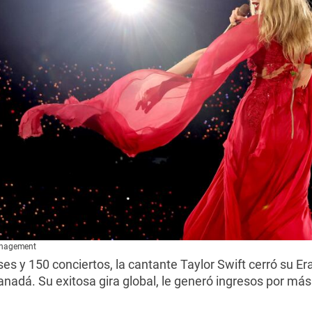
anagement
s y 150 conciertos, la cantante Taylor Swift cerró su Era
nadá. Su exitosa gira global, le generó ingresos por más