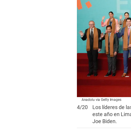
Anadolu via Getty Images
4
/
20
Los líderes de l
este año en Lima
Joe Biden.