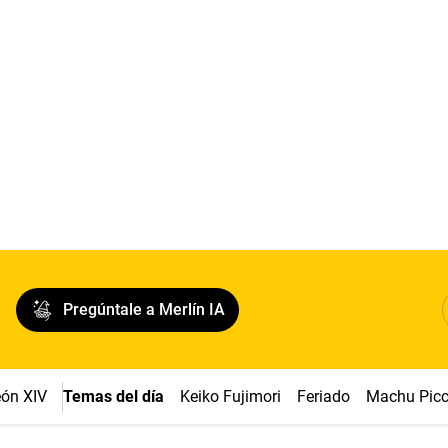
Pregúntale a Merlín IA
ón XIV
Temas del día
Keiko Fujimori
Feriado
Machu Pic