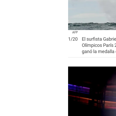
AFP
1
/
20
El surfista Gabr
Olímpicos París 2
ganó la medalla 