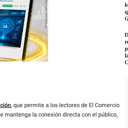
l
q
G
D
r
p
l
C
ación
, que permite a los lectores de El Comercio
se mantenga la conexión directa con el público,