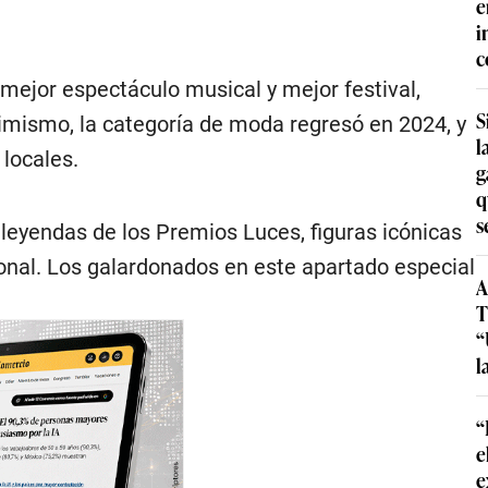
e
i
c
 mejor espectáculo musical y mejor festival,
S
Asimismo, la categoría de moda regresó en 2024, y
l
locales.
g
q
s
leyendas de los Premios Luces, figuras icónicas
ional. Los galardonados en este apartado especial
A
T
“
l
“
e
e