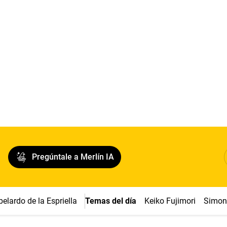
Pregúntale a Merlín IA
belardo de la Espriella
Temas del día
Keiko Fujimori
Simon 