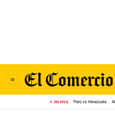
Perú vs Venezuela
A
EN VIVO