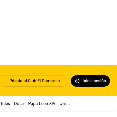
Pásate al Club El Comercio
Inicia sesión
Biles
Dólar
Papa León XIV
U vs Cristal
Congreso
Mach