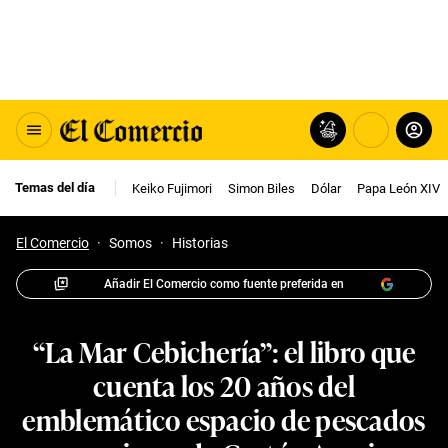
Temas del día
Keiko Fujimori
Simon Biles
Dólar
Papa León XIV
El Comercio
·
Somos
·
Historias
Añadir El Comercio como fuente preferida en
“La Mar Cebichería”: el libro que
cuenta los 20 años del
emblemático espacio de pescados