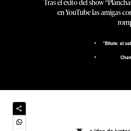
Tras el éxito del show “Planch
en YouTube las amigas con
romp
“Bitute: el s
Chan