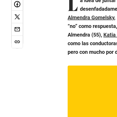
L
a idea de juntar
desenfadadament
Almendra Gomelsky
,
“no” como respuesta, 
Almendra (55),
Katia
como las conductoras,
pero con mucho por de