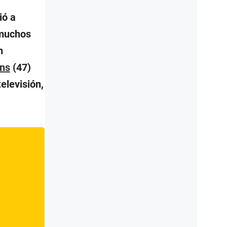
ió a
 muchos
n
ens
(47)
elevisión,