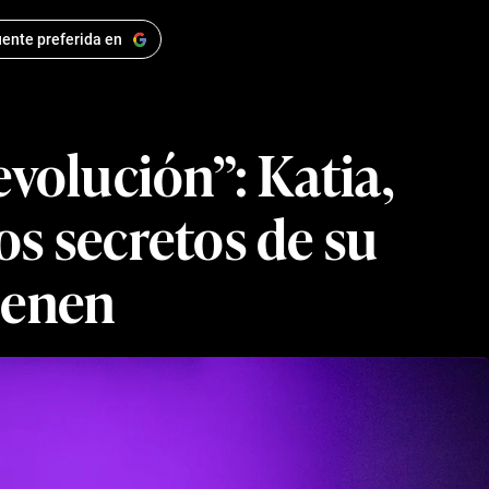
ente preferida en
volución”: Katia,
os secretos de su
ienen