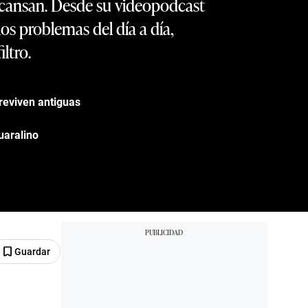
escansan. Desde su videopodcast
s problemas del día a día,
ltro.
 reviven antiguas
uaralino
Guardar