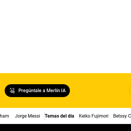
Pregúntale a Merlín IA
ngham
Jorge Messi
Temas del día
Keiko Fujimori
Betssy 