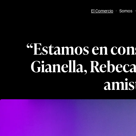
El Comercio
·
Somos
·
“Estamos en cons
Gianella, Rebeca
amis