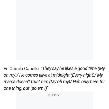
En Camila Cabello: “
They say he likes a good time (My
oh my)/ He comes alive at midnight (Every night)/ My
mama doesn’t trust him (My oh my)/ He’s only here for
one thing, but (so am I)
”