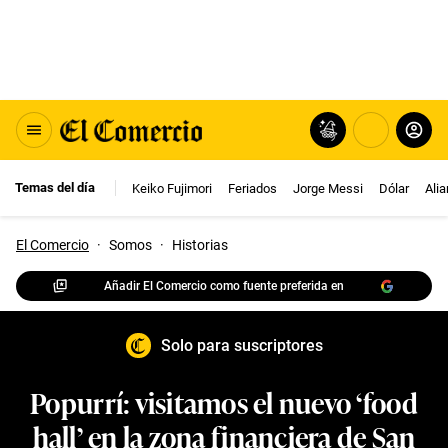
Temas del día
Keiko Fujimori
Feriados
Jorge Messi
Dólar
Ali
El Comercio
·
Somos
·
Historias
Añadir El Comercio como fuente preferida en
Solo para suscriptores
Popurrí: visitamos el nuevo ‘food
hall’ en la zona financiera de San