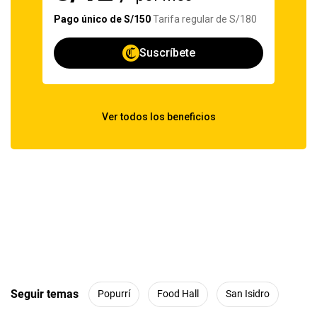
Seguir temas
Popurrí
Food Hall
San Isidro