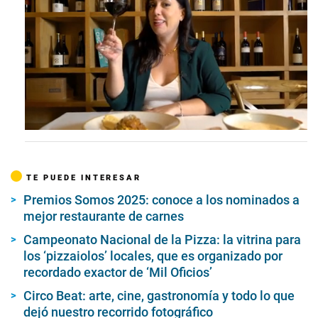
0
s
e
c
TE PUEDE INTERESAR
o
n
Premios Somos 2025: conoce a los nominados a
d
s
mejor restaurante de carnes
o
f
Campeonato Nacional de la Pizza: la vitrina para
1
los ‘pizzaiolos’ locales, que es organizado por
m
recordado exactor de ‘Mil Oficios’
i
n
u
Circo Beat: arte, cine, gastronomía y todo lo que
t
dejó nuestro recorrido fotográfico
e