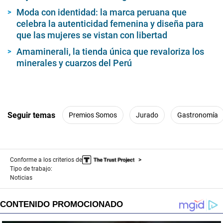
,
Moda con identidad: la marca peruana que
7
celebra la autenticidad femenina y diseña para
s
e
que las mujeres se vistan con libertad
c
o
Amaminerali, la tienda única que revaloriza los
n
minerales y cuarzos del Perú
d
s
Seguir temas
Premios Somos
Jurado
Gastronomía
Conforme a los criterios de
Tipo de trabajo:
Noticias