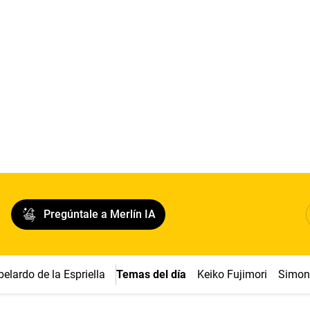
Pregúntale a Merlín IA
belardo de la Espriella
Temas del día
Keiko Fujimori
Simon 