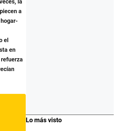
veces, la
mpiecen a
 hogar-
o el
sta en
 refuerza
recían
Lo más visto