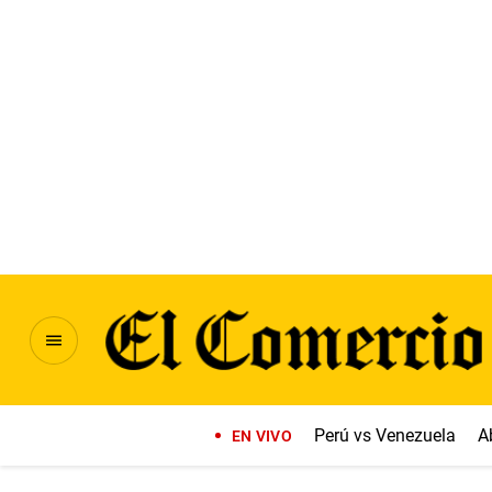
Perú vs Venezuela
A
EN VIVO