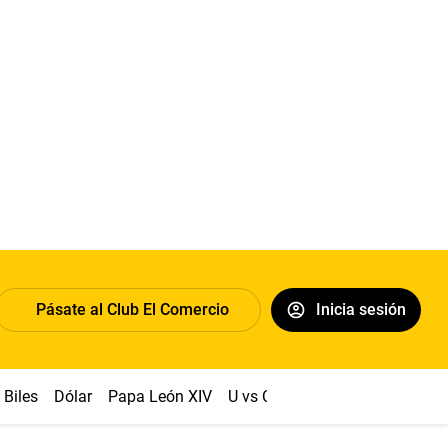
Pásate al Club El Comercio
Inicia sesión
Biles
Dólar
Papa León XIV
U vs Cristal
Congreso
Mach