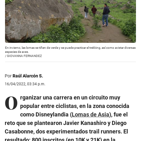
En invierno, las lomas se tiñen de verde y se puede practicar el trekking, así como avistar diversas
especies de aves.
/
GIOVANNA FERNANDEZ
Por
Raúl Alarcón S.
16/04/2022, 03:34 p.m.
O
rganizar una carrera en un circuito muy
popular entre ciclistas, en la zona conocida
como Disneylandia (
Lomas de Asia
), fue el
reto que se plantearon Javier Kanashiro y Diego
Casabonne, dos experimentados trail runners. El
resultado: 800 inscritos (en 10K y 21K) en la