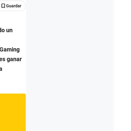
Guardar
do un
 Gaming
les ganar
a