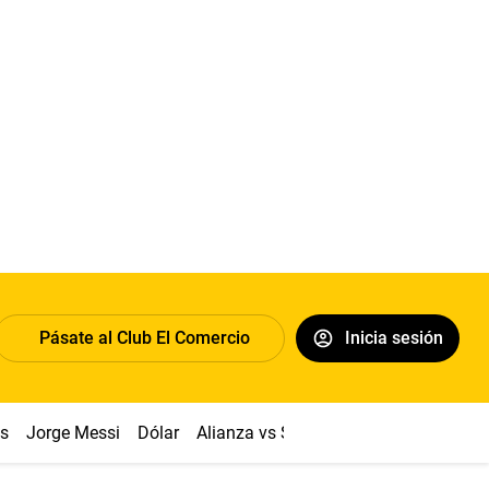
Pásate al Club El Comercio
Inicia sesión
os
Jorge Messi
Dólar
Alianza vs Sport Boys
Papa León XI