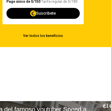
Así fue la llegada del famoso youtuber Speed a la Plaza de Armas de Lima