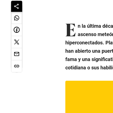
E
n la última déc
ascenso meteór
hiperconectados. Pl
han abierto una puer
fama y una significat
cotidiana o sus habil