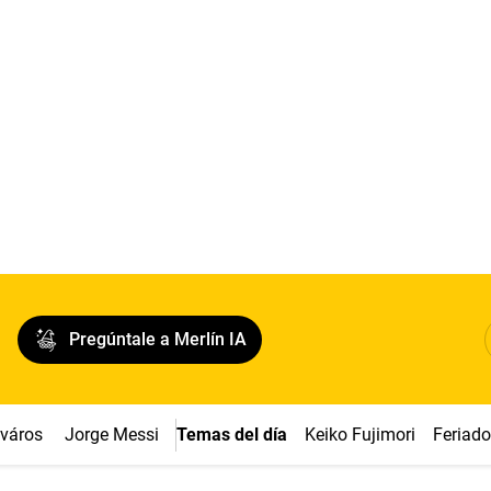
Pregúntale a Merlín IA
cváros
Jorge Messi
Temas del día
Keiko Fujimori
Feriad