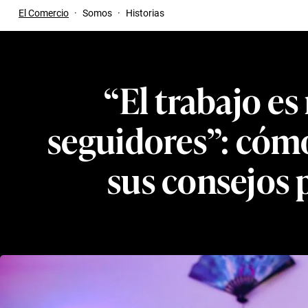
El Comercio
·
Somos
·
Historias
“El trabajo e
seguidores”: cómo
sus consejos p