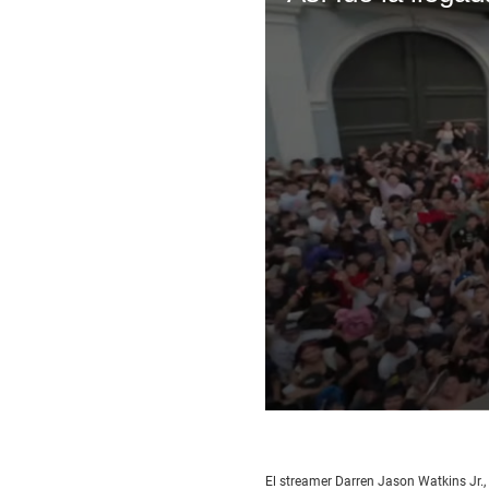
0
seconds
of
4
El streamer Darren Jason Watkins Jr.,
minutes,