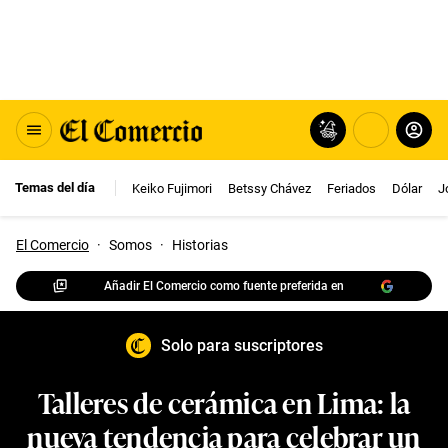
Temas del día
Keiko Fujimori
Betssy Chávez
Feriados
Dólar
J
El Comercio
·
Somos
·
Historias
Añadir El Comercio como fuente preferida en
Solo para suscriptores
Talleres de cerámica en Lima: la
nueva tendencia para celebrar un