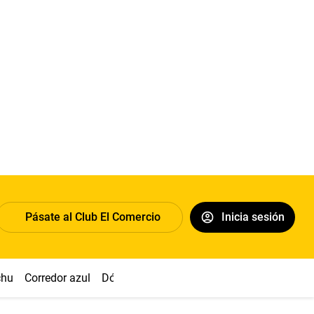
Pásate al Club El Comercio
Inicia sesión
chu
Corredor azul
Dólar
Congreso
Nasca
Acuña
Toled