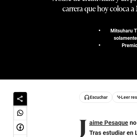
carrera que hoy coloca a 
Mitsuharu T
solamente 
Premio
Escuchar
Leer re
J
aime Pesaque
no 
Tras estudiar en 