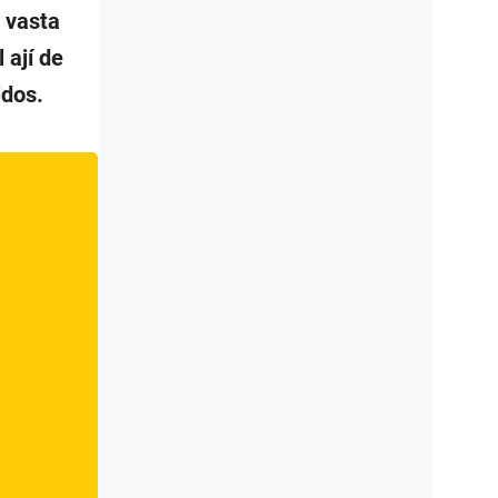
a vasta
 ají de
idos.