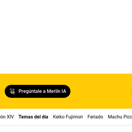
Pregúntale a Merlín IA
ón XIV
Temas del día
Keiko Fujimori
Feriado
Machu Pic