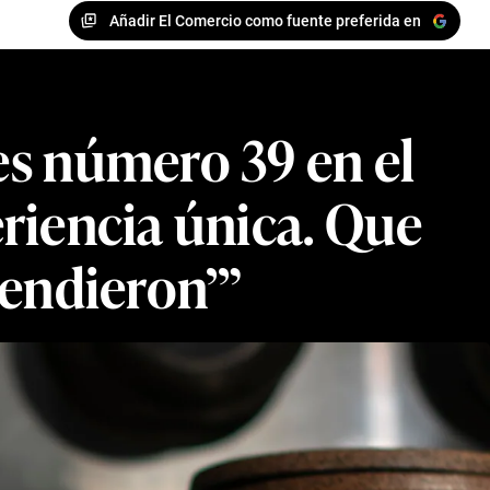
Añadir El Comercio como fuente preferida en
es número 39 en el
riencia única. Que
rendieron’”