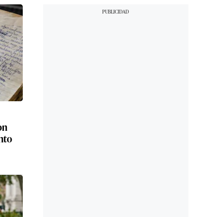
on
nto