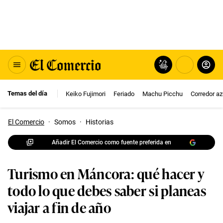
Temas del día
Keiko Fujimori
Feriado
Machu Picchu
Corredor az
El Comercio
·
Somos
·
Historias
Añadir El Comercio como fuente preferida en
Turismo en Máncora: qué hacer y
todo lo que debes saber si planeas
viajar a fin de año