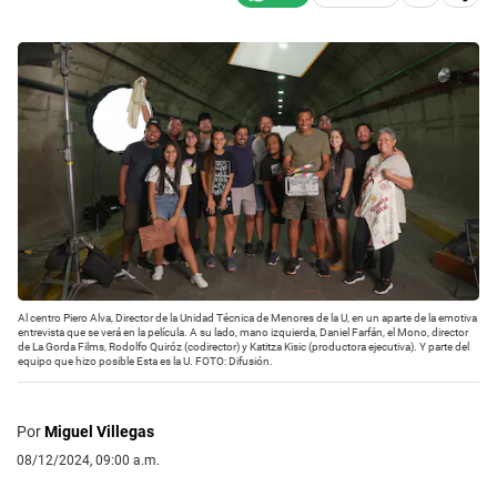
Al centro Piero Alva, Director de la Unidad Técnica de Menores de la U, en un aparte de la emotiva
entrevista que se verá en la película. A su lado, mano izquierda, Daniel Farfán, el Mono, director
de La Gorda Films, Rodolfo Quiróz (codirector) y Katitza Kisic (productora ejecutiva). Y parte del
equipo que hizo posible Esta es la U. FOTO: Difusión.
Por
Miguel Villegas
08/12/2024, 09:00 a.m.