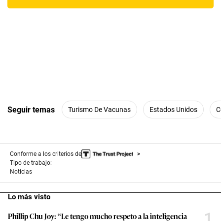
Seguir temas
Turismo De Vacunas
Estados Unidos
C
Conforme a los criterios de
Tipo de trabajo:
Noticias
Lo más visto
1
Phillip Chu Joy: “Le tengo mucho respeto a la inteligencia