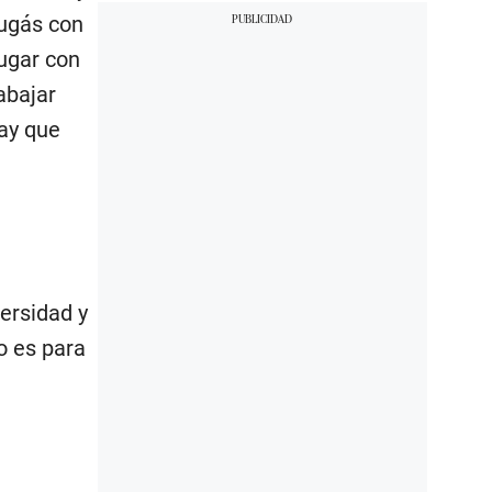
Jugás con
jugar con
rabajar
hay que
versidad y
o es para