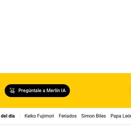
Pregúntale a Merlín IA
del día
Keiko Fujimori
Feriados
Simon Biles
Papa Leó