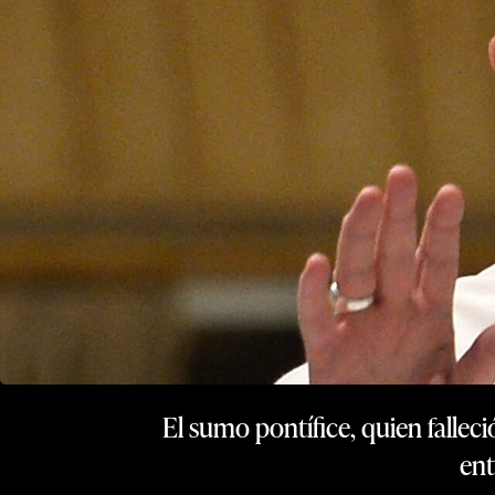
El sumo pontífice, quien falleci
ent