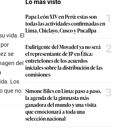
Lo más visto
1
Papa León XIV en Perú: estas son
todas las actividades confirmadas en
Lima, Chiclayo, Cusco y Pucallpa
u vida. El
 por
2
Exdirigente del Movadef ya no será
el representante de JP en Ética:
vez se
entretelones de los acuerdos
magen del
iniciales sobre la distribución de las
a
comisiones
ida. Los
3
Simone Biles en Lima: paso a paso,
lo que no
la agenda de la gimnasta más
ganadora del mundo y una visita
que emocionará a toda una
selección nacional