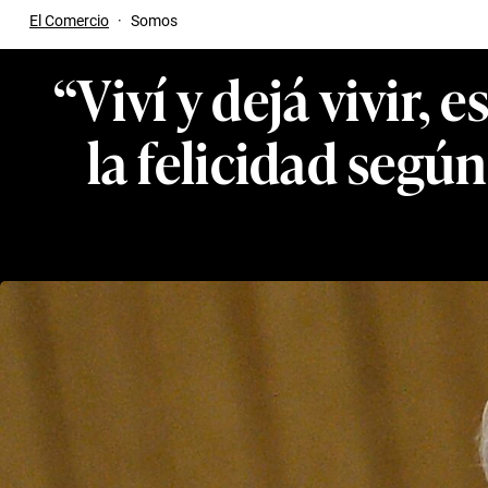
El Comercio
·
Somos
“Viví y dejá vivir, 
la felicidad segú