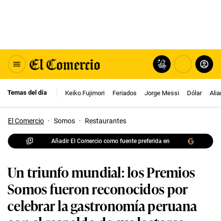
Temas del día
Keiko Fujimori
Feriados
Jorge Messi
Dólar
Ali
El Comercio
·
Somos
·
Restaurantes
Añadir El Comercio como fuente preferida en
Un triunfo mundial: los Premios
Somos fueron reconocidos por
celebrar la gastronomía peruana