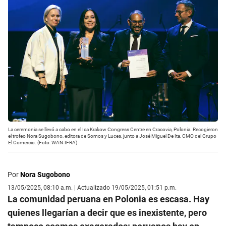
La ceremonia se llevó a cabo en el Ica Krakow Congress Centre en Cracovia, Polonia. Recogieron
el trofeo Nora Sugobono, editora de Somos y Luces, junto a José Miguel De Ita, CMO del Grupo
El Comercio. (Foto: WAN-IFRA)
Por
Nora Sugobono
13/05/2025, 08:10 a.m. | Actualizado 19/05/2025, 01:51 p.m.
La comunidad peruana en Polonia es escasa. Hay
quienes llegarían a decir que es inexistente, pero