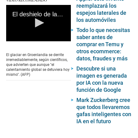
reemplazará los
espejos laterales de
El deshielo de la capa que cubre Groenlandia alcanza el punto de no retorno
los automóviles
Todo lo que necesitas
saber antes de
0
comprar en Temu y
seconds
otros ecommerce:
of
El glaciar en Groenlandia se derrite
datos, fraudes y más
1
irremediablemente, según científicos,
minute,
que advierten que aunque "el
Descubre si una
22
calentamiento global se detuviera hoy
seconds
imagen es generada
mismo". (AFP)
por IA con la nueva
función de Google
Mark Zuckerberg cree
que todos llevaremos
gafas inteligentes con
IA en el futuro