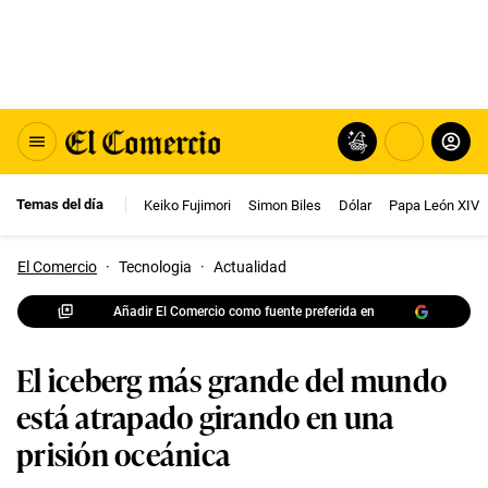
Temas del día
Keiko Fujimori
Simon Biles
Dólar
Papa León XIV
El Comercio
·
Tecnologia
·
Actualidad
Añadir El Comercio como fuente preferida en
El iceberg más grande del mundo
está atrapado girando en una
prisión oceánica