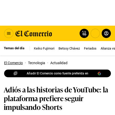
Temas del día
Keiko Fujimori
Betssy Chávez
Feriados
Alianza v
El Comercio
·
Tecnologia
·
Actualidad
Añadir El Comercio como fuente preferida en
Adiós a las historias de YouTube: la
plataforma prefiere seguir
impulsando Shorts