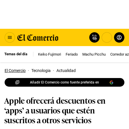
Temas del día
Keiko Fujimori
Feriado
Machu Picchu
Corredor az
El Comercio
·
Tecnologia
·
Actualidad
Añadir El Comercio como fuente preferida en
Apple ofrecerá descuentos en
‘apps’ a usuarios que estén
suscritos a otros servicios