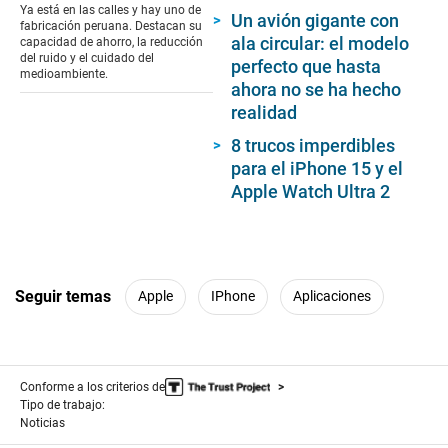
of
Ya está en las calles y hay uno de
Un avión gigante con
4
fabricación peruana. Destacan su
minutes,
ala circular: el modelo
capacidad de ahorro, la reducción
24
del ruido y el cuidado del
perfecto que hasta
seconds
medioambiente.
ahora no se ha hecho
realidad
8 trucos imperdibles
para el iPhone 15 y el
Apple Watch Ultra 2
Seguir temas
Apple
IPhone
Aplicaciones
Conforme a los criterios de
Tipo de trabajo:
Noticias