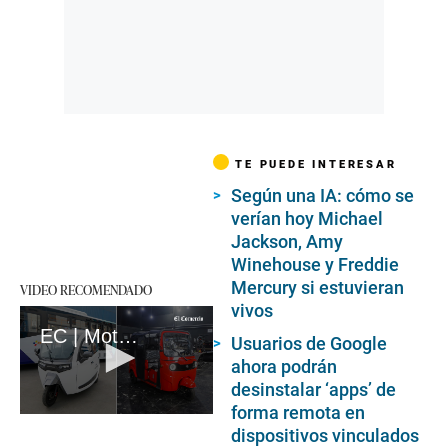
TE PUEDE INTERESAR
Según una IA: cómo se
verían hoy Michael
Jackson, Amy
Winehouse y Freddie
Mercury si estuvieran
VIDEO RECOMENDADO
vivos
EC | Mototaxi eléctrico, una alternativa para el transporte en Perú
Usuarios de Google
ahora podrán
desinstalar ‘apps’ de
forma remota en
0
dispositivos vinculados
seconds