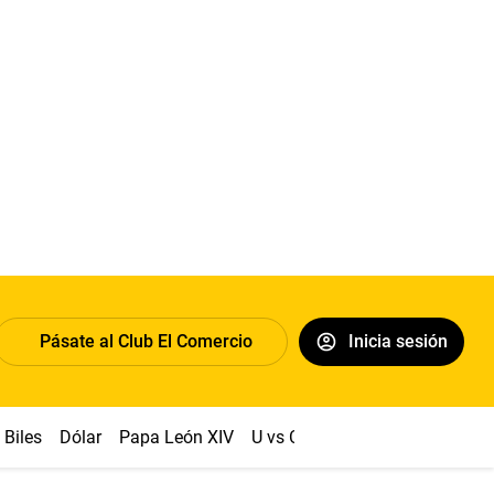
Pásate al Club El Comercio
Inicia sesión
Biles
Dólar
Papa León XIV
U vs Cristal
Congreso
Mach