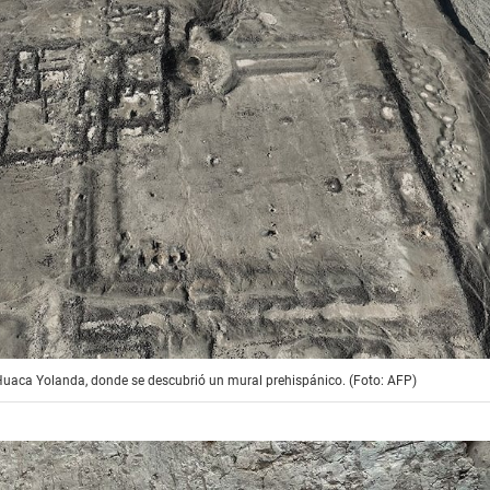
 Huaca Yolanda, donde se descubrió un mural prehispánico. (Foto: AFP)