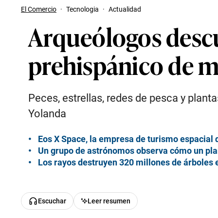
El Comercio
·
Tecnologia
·
Actualidad
Arqueólogos descu
prehispánico de m
Peces, estrellas, redes de pesca y plan
Yolanda
Eos X Space, la empresa de turismo espacial
Un grupo de astrónomos observa cómo un plane
Los rayos destruyen 320 millones de árboles
Escuchar
Leer resumen