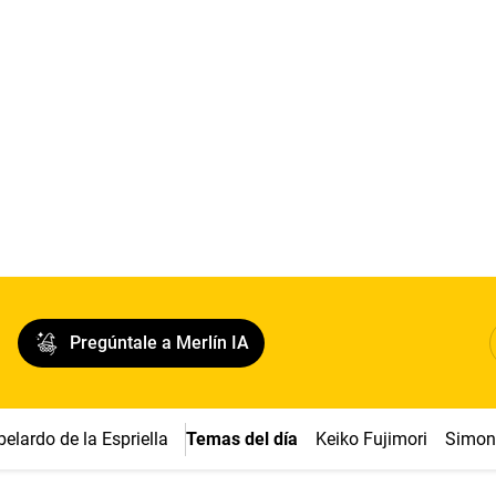
Pregúntale a Merlín IA
belardo de la Espriella
Temas del día
Keiko Fujimori
Simon 