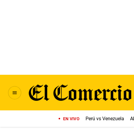
Perú vs Venezuela
A
EN VIVO