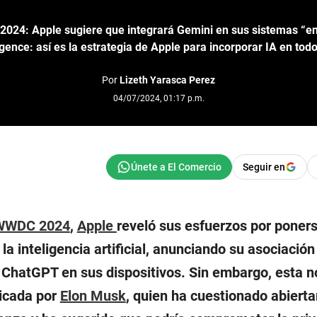
024: Apple sugiere que integrará Gemini en sus sistemas “en 
igence: así es la estrategia de Apple para incorporar IA en to
Por
Lizeth Yarasca Perez
04/07/2024, 01:17 p.m.
Seguir en
WWDC 2024
,
Apple
reveló sus esfuerzos por poners
 la inteligencia artificial, anunciando su asociación
 ChatGPT en sus dispositivos. Sin embargo, esta no
ticada por
Elon Musk
, quien ha cuestionado abiert