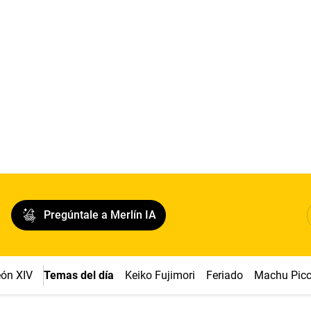
Pregúntale a Merlín IA
ón XIV
Temas del día
Keiko Fujimori
Feriado
Machu Pic