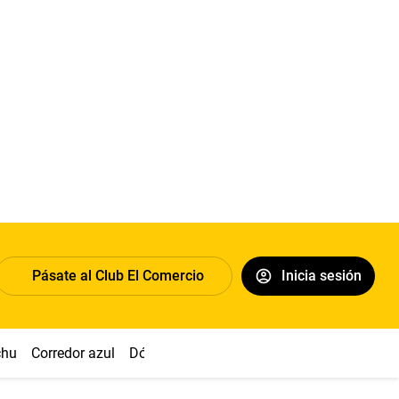
Pásate al Club El Comercio
Inicia sesión
chu
Corredor azul
Dólar
Congreso
Nasca
Acuña
Toled