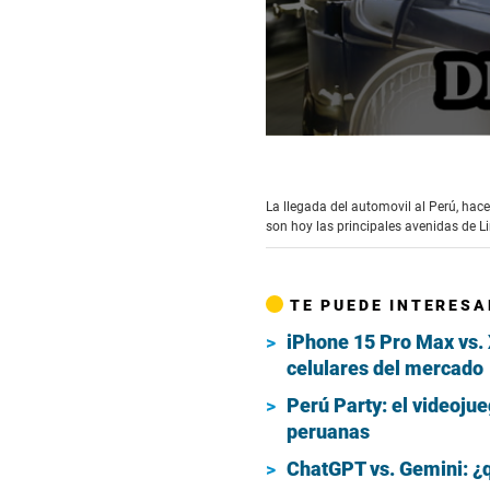
0
seconds
of
5
La llegada del automovil al Perú, hac
minutes,
son hoy las principales avenidas de L
30
seconds
Volume
90%
TE PUEDE INTERESA
iPhone 15 Pro Max vs.
celulares del mercado
Perú Party: el videojue
peruanas
ChatGPT vs. Gemini: ¿qu