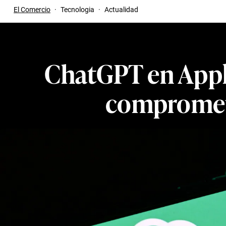
El Comercio
·
Tecnologia
·
Actualidad
ChatGPT en Appl
compromete