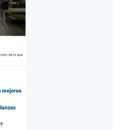
cción de lo que
s mejores
 danzas
l?