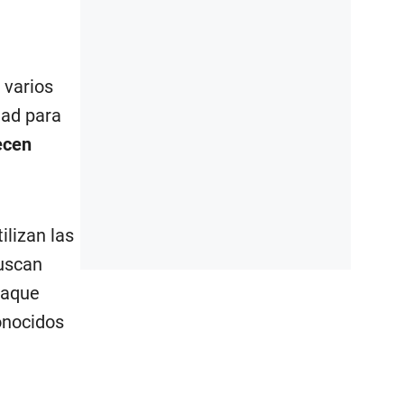
 varios
dad para
ecen
ilizan las
uscan
ataque
conocidos