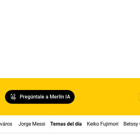
Pregúntale a Merlín IA
cváros
Jorge Messi
Temas del día
Keiko Fujimori
Betssy