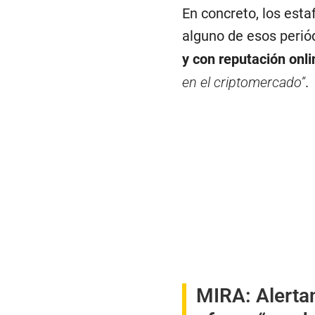
En concreto, los est
alguno de esos perió
y con reputación onli
en el criptomercado”
.
MIRA:
Alerta