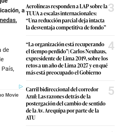
que
3
Aerolíneas responden a LAP sobre la
icación, a
TUUA a escalas internacionales:
“Una reducción parcial deja intacta
onedas
,
la desventaja competitiva de fondo”
4
“La organización está recuperando
a de
el tiempo perdido”: Carlos Neuhaus,
expresidente de Lima 2019, sobre los
de
retos a un año de Lima 2027 y en qué
 País,
más está preocupado el Gobierno
5
Carril bidireccional del corredor
Azul: Las razones detrás de la
postergación del cambio de sentido
de la Av. Arequipa por parte de la
ATU