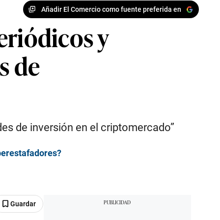
Añadir El Comercio como fuente preferida en
eriódicos y
s de
es de inversión en el criptomercado”
iberestafadores?
Guardar