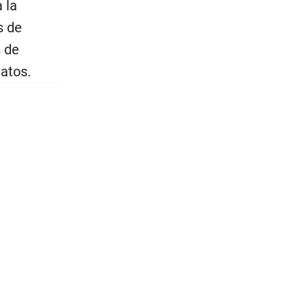
 la
s de
s de
atos.