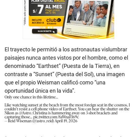
El trayecto le permitió a los astronautas vislumbrar
paisajes nunca antes vistos por el hombre, como el
denominado “Earthset” (Puesta de la Tierra), en
contraste a “Sunset” (Puesta del Sol), una imagen
que el propio Weisman calificó como “una
oportunidad única en la vida”.
Only one chance in this lifetime…
Like watching sunset at the beach from the most foreign seat in the cosmos, I
couldn’t resist a cell phone video of Earthset. You can hear the shutter on the
Nikon as
@Astro_Christina
is hammering away on 3-shot brackets and
capturing those…
pic.twitter.com/8aWnaFJ69c
— Reid Wiseman (@astro_reid)
April 19, 2026