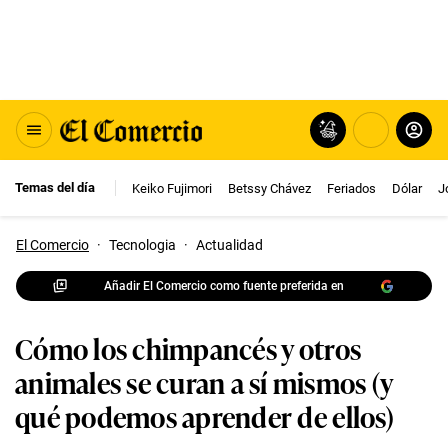
Temas del día
Keiko Fujimori
Betssy Chávez
Feriados
Dólar
J
El Comercio
·
Tecnologia
·
Actualidad
Añadir El Comercio como fuente preferida en
Cómo los chimpancés y otros
animales se curan a sí mismos (y
qué podemos aprender de ellos)