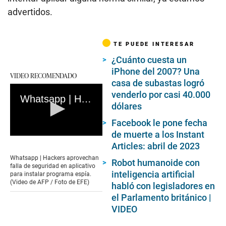
advertidos.
TE PUEDE INTERESAR
¿Cuánto cuesta un
iPhone del 2007? Una
VIDEO RECOMENDADO
casa de subastas logró
venderlo por casi 40.000
Whatsapp | Hackers aprovechan falla de seguridad en aplicativo para instalar programa espía
dólares
Facebook le pone fecha
de muerte a los Instant
0
Articles: abril de 2023
seconds
of
Whatsapp | Hackers aprovechan
Robot humanoide con
1
falla de seguridad en aplicativo
minute,
inteligencia artificial
para instalar programa espía.
10
(Video de AFP / Foto de EFE)
habló con legisladores en
seconds
el Parlamento británico |
VIDEO