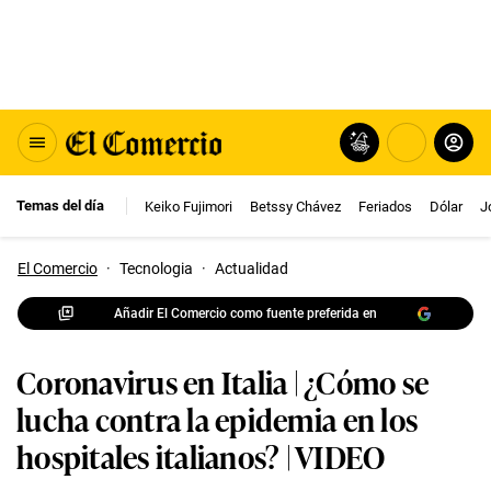
Temas del día
Keiko Fujimori
Betssy Chávez
Feriados
Dólar
J
El Comercio
·
Tecnologia
·
Actualidad
Añadir El Comercio como fuente preferida en
Coronavirus en Italia | ¿Cómo se
lucha contra la epidemia en los
hospitales italianos? | VIDEO