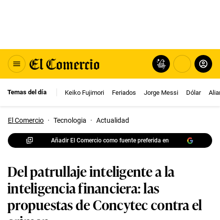
Temas del día
Keiko Fujimori
Feriados
Jorge Messi
Dólar
Ali
El Comercio
·
Tecnologia
·
Actualidad
Añadir El Comercio como fuente preferida en
Del patrullaje inteligente a la
inteligencia financiera: las
propuestas de Concytec contra el