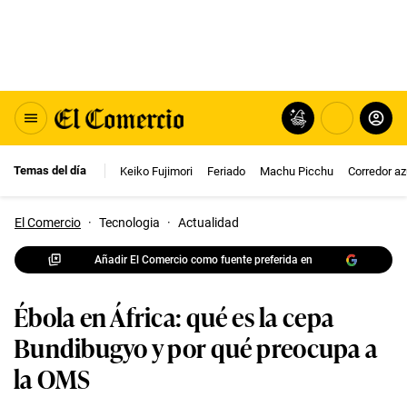
Temas del día
Keiko Fujimori
Feriado
Machu Picchu
Corredor az
El Comercio
·
Tecnologia
·
Actualidad
Añadir El Comercio como fuente preferida en
Ébola en África: qué es la cepa
Bundibugyo y por qué preocupa a
la OMS