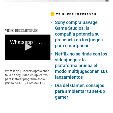
TE PUEDE INTERESAR
Sony compra Savage
Game Studios: la
VIDEO RECOMENDADO
compañía potencia su
presencia en los juegos
Whatsapp | Hackers aprovechan falla de seguridad en aplicativo para instalar programa espía
para smartphone
Netflix no se rinde con los
videojuegos: la
0
plataforma prueba el
seconds
of
modo multijugador en sus
Whatsapp | Hackers aprovechan
1
falla de seguridad en aplicativo
lanzamientos
minute,
para instalar programa espía.
10
(Video de AFP / Foto de EFE)
Día del Gamer: consejos
seconds
para ambientar tu set-up
gamer