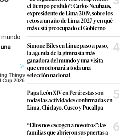
3
el tiempo perdido”: Carlos Neuhaus,
expresidente de Lima 2019, sobre los
retos a un año de Lima 2027 y en qué
más está preocupado el Gobierno
al mundo
4
Simone Biles en Lima: paso a paso,
 una
la agenda de la gimnasta más
ganadora del mundo y una visita
que emocionará a toda una
selección nacional
5
Papa León XIV en Perú: estas son
todas las actividades confirmadas en
Lima, Chiclayo, Cusco y Pucallpa
6
“Ellos nos escogen a nosotros”: las
familias que abrieron sus puertas a