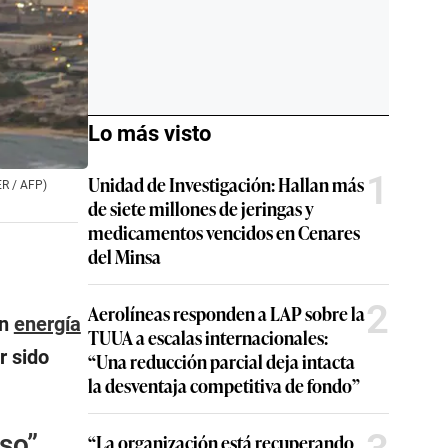
Lo más visto
1
Unidad de Investigación: Hallan más
ER / AFP)
de siete millones de jeringas y
medicamentos vencidos en Cenares
del Minsa
2
Aerolíneas responden a LAP sobre la
on
energía
TUUA a escalas internacionales:
r sido
“Una reducción parcial deja intacta
la desventaja competitiva de fondo”
oso”
“La organización está recuperando