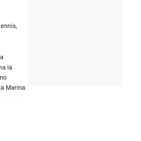
ennis,
la
ma la
rno
 la Marina