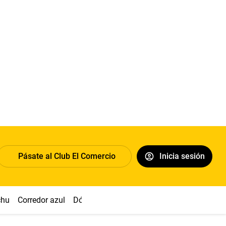
Pásate al Club El Comercio
Inicia sesión
chu
Corredor azul
Dólar
Congreso
Nasca
Acuña
Toled