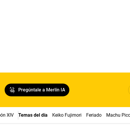
Pregúntale a Merlín IA
ón XIV
Temas del día
Keiko Fujimori
Feriado
Machu Pic