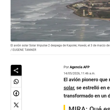
El avión solar Solar Impulse 2 despega de Kapolei, Hawái, el 3 de marzo 
/
EUGENE TANNER
Por
Agencia AFP
14/05/2026, 11:46 a.m.
El avión pionero que
solar
, se estrelló en
transformado en un d
MIRA:
Qué es