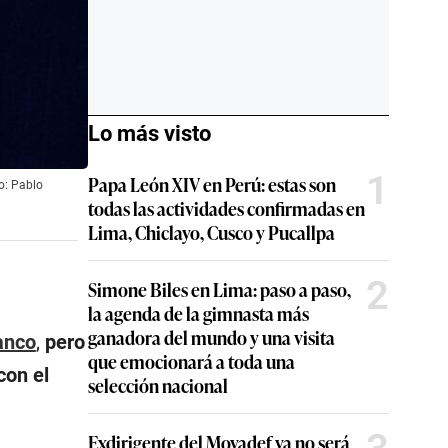
Lo más visto
1
Papa León XIV en Perú: estas son
o: Pablo
todas las actividades confirmadas en
Lima, Chiclayo, Cusco y Pucallpa
2
Simone Biles en Lima: paso a paso,
la agenda de la gimnasta más
ganadora del mundo y una visita
anco
,
pero
que emocionará a toda una
con el
selección nacional
Exdirigente del Movadef ya no será