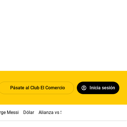
Pásate al Club El Comercio
Inicia sesión
rge Messi
Dólar
Alianza vs Sport Boys
Papa León XIV
Co