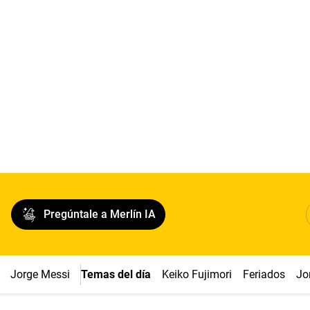
Pregúntale a Merlín IA
Jorge Messi
Temas del día
Keiko Fujimori
Feriados
Jo