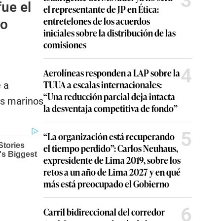
3
fue el
el representante de JP en Ética:
entretelones de los acuerdos
co
iniciales sobre la distribución de las
comisiones
4
Aerolíneas responden a LAP sobre la
TUUA a escalas internacionales:
 a
“Una reducción parcial deja intacta
es marinos
la desventaja competitiva de fondo”
5
“La organización está recuperando
el tiempo perdido”: Carlos Neuhaus,
expresidente de Lima 2019, sobre los
retos a un año de Lima 2027 y en qué
más está preocupado el Gobierno
6
Carril bidireccional del corredor