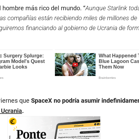
 el hombre más rico del mundo. “
Aunque Starlink toda
ras compañías están recibiendo miles de millones de
eguiremos financiando al gobierno de Ucrania de for
viernes que
SpaceX no podría asumir indefinidamen
 Ucrania
.