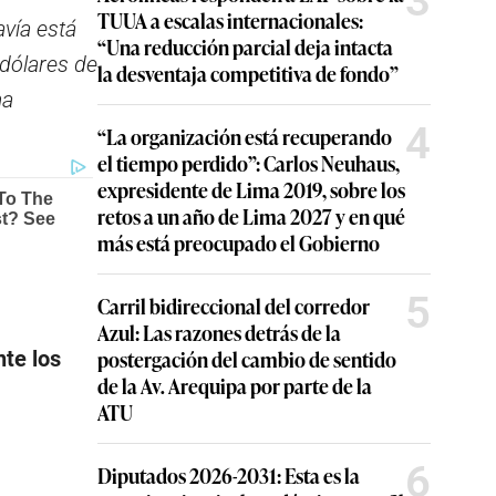
3
TUUA a escalas internacionales:
vía está
“Una reducción parcial deja intacta
 dólares de
la desventaja competitiva de fondo”
ma
4
“La organización está recuperando
el tiempo perdido”: Carlos Neuhaus,
expresidente de Lima 2019, sobre los
retos a un año de Lima 2027 y en qué
más está preocupado el Gobierno
5
Carril bidireccional del corredor
Azul: Las razones detrás de la
postergación del cambio de sentido
te los
de la Av. Arequipa por parte de la
ATU
6
Diputados 2026-2031: Esta es la