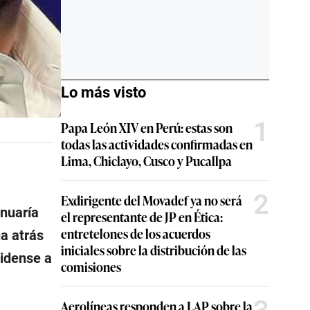
Lo más visto
1
Papa León XIV en Perú: estas son
todas las actividades confirmadas en
Lima, Chiclayo, Cusco y Pucallpa
2
Exdirigente del Movadef ya no será
inuaría
el representante de JP en Ética:
entretelones de los acuerdos
ha atrás
iniciales sobre la distribución de las
nidense a
comisiones
Aerolíneas responden a LAP sobre la