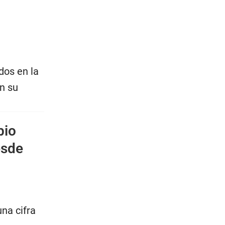
dos en la
en su
bio
esde
na cifra