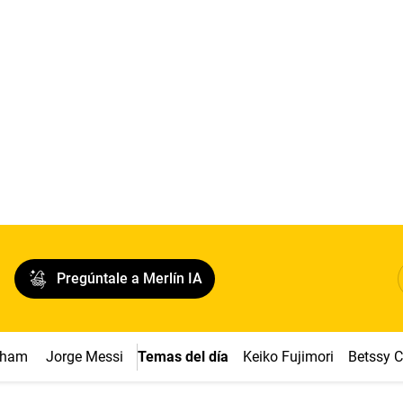
Pregúntale a Merlín IA
ngham
Jorge Messi
Temas del día
Keiko Fujimori
Betssy 