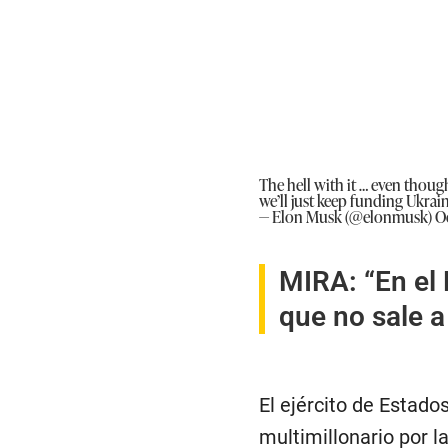
The hell with it … even though
we’ll just keep funding Ukrain
— Elon Musk (@elonmusk)
O
MIRA:
“En el
que no sale a 
El ejército de Estad
multimillonario por la