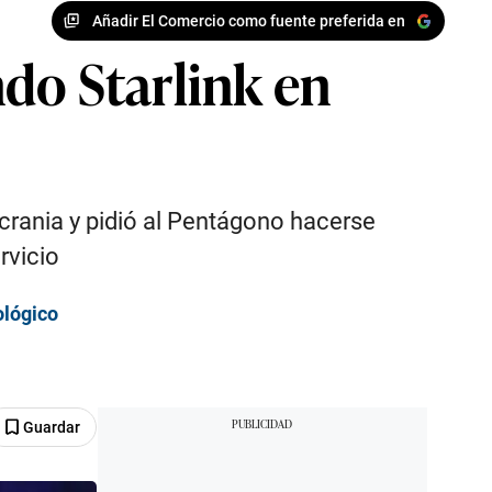
Añadir El Comercio como fuente preferida en
do Starlink en
n Ucrania y pidió al Pentágono hacerse
rvicio
ológico
Guardar