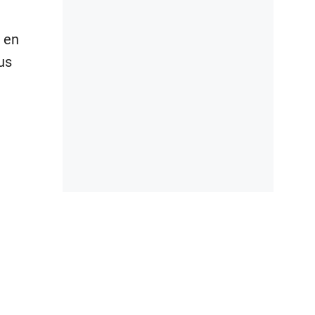
 en
us