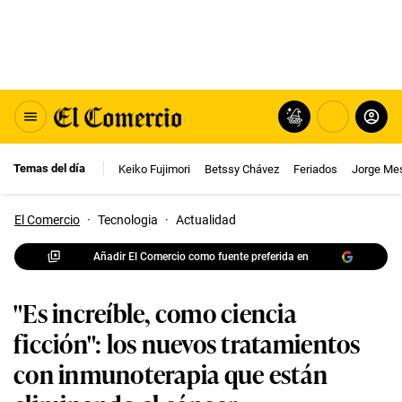
Temas del día
Keiko Fujimori
Betssy Chávez
Feriados
Jorge Me
El Comercio
·
Tecnologia
·
Actualidad
Añadir El Comercio como fuente preferida en
"Es increíble, como ciencia
ficción": los nuevos tratamientos
con inmunoterapia que están