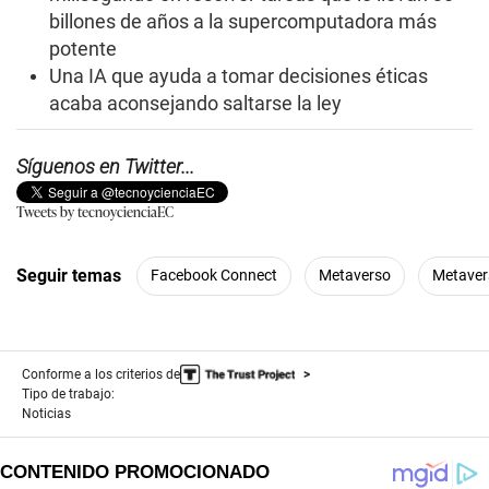
billones de años a la supercomputadora más
potente
Una IA que ayuda a tomar decisiones éticas
acaba aconsejando saltarse la ley
Síguenos en Twitter...
Tweets by tecnoycienciaEC
Seguir temas
Facebook Connect
Metaverso
Metaver
Conforme a los criterios de
Tipo de trabajo:
Noticias