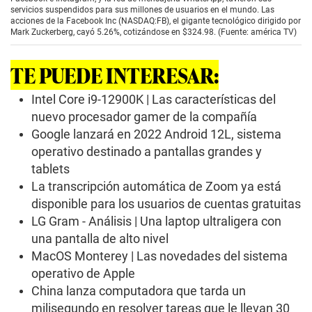
c
servicios suspendidos para sus millones de usuarios en el mundo. Las
o
acciones de la Facebook Inc (NASDAQ:FB), el gigante tecnológico dirigido por
n
Mark Zuckerberg, cayó 5.26%, cotizándose en $324.98. (Fuente: américa TV)
d
s
o
TE PUEDE INTERESAR:
f
0
s
Intel Core i9-12900K | Las características del
e
nuevo procesador gamer de la compañía
c
o
Google lanzará en 2022 Android 12L, sistema
n
operativo destinado a pantallas grandes y
d
s
tablets
La transcripción automática de Zoom ya está
disponible para los usuarios de cuentas gratuitas
LG Gram - Análisis | Una laptop ultraligera con
una pantalla de alto nivel
MacOS Monterey | Las novedades del sistema
operativo de Apple
China lanza computadora que tarda un
milisegundo en resolver tareas que le llevan 30