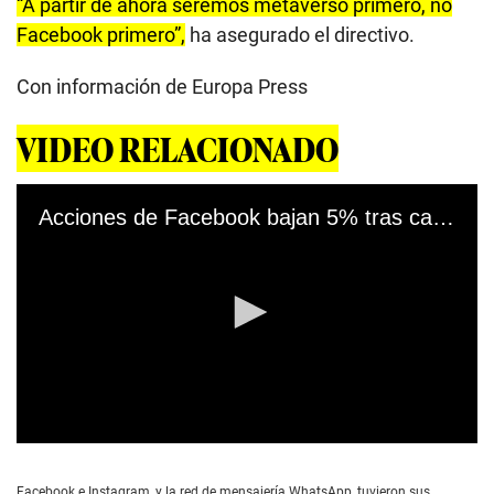
“A partir de ahora seremos metaverso primero, no
Facebook primero”,
ha asegurado el directivo.
Con información de Europa Press
VIDEO RELACIONADO
Acciones de Facebook bajan 5% tras caída global de redes sociales
0
s
e
Facebook e Instagram, y la red de mensajería WhatsApp, tuvieron sus